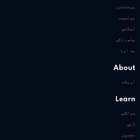
پوهنتون
یوتیوب
لیکنې
پلورنځی
په اړه
About
اړیکه
Learn
ټولګی
ژبې
مضمون